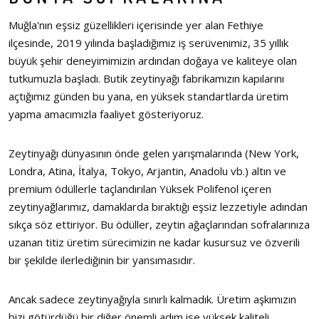
Muğla'nın eşsiz güzellikleri içerisinde yer alan Fethiye
ilçesinde, 2019 yılında başladığımız iş serüvenimiz, 35 yıllık
büyük şehir deneyimimizin ardından doğaya ve kaliteye olan
tutkumuzla başladı. Butik zeytinyağı fabrikamızın kapılarını
açtığımız günden bu yana, en yüksek standartlarda üretim
yapma amacımızla faaliyet gösteriyoruz.
Zeytinyağı dünyasının önde gelen yarışmalarında (New York,
Londra, Atina, İtalya, Tokyo, Arjantin, Anadolu vb.) altın ve
premium ödüllerle taçlandırılan Yüksek Polifenol içeren
zeytinyağlarımız, damaklarda bıraktığı eşsiz lezzetiyle adından
sıkça söz ettiriyor. Bu ödüller, zeytin ağaçlarından sofralarınıza
uzanan titiz üretim sürecimizin ne kadar kusursuz ve özverili
bir şekilde ilerlediğinin bir yansımasıdır.
Ancak sadece zeytinyağıyla sınırlı kalmadık. Üretim aşkımızın
bizi götürdüğü bir diğer önemli adım ise yüksek kaliteli