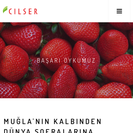
M
BAŞARI ÖYKÜMÜZ
MUĞLA'NIN KALBINDEN
DÜNYA SOFRALARINA